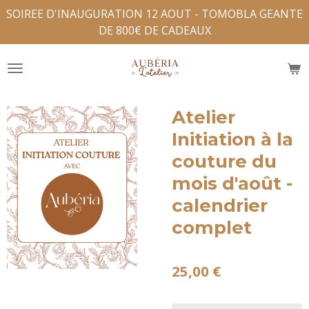
SOIREE D'INAUGURATION 12 AOUT - TOMOBLA GEANTE
Passer
DE 800€ DE CADEAUX
au
contenu
principal
Atelier
Initiation à la
couture du
mois d'août -
calendrier
complet
25,00 €