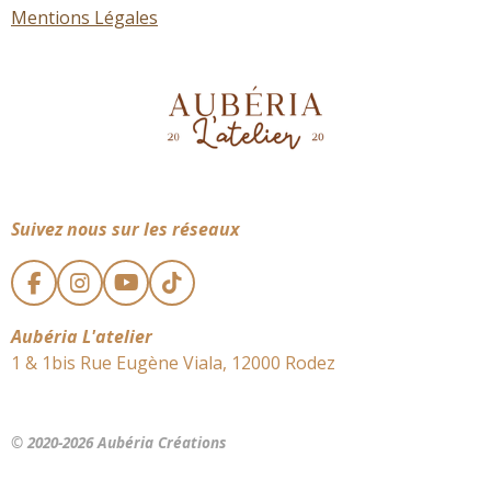
Mentions Légales
Suivez nous sur les réseaux
F
I
Y
T
a
n
o
i
c
s
u
k
Aubéria L'atelier
e
t
T
T
1 & 1bis Rue Eugène Viala, 12000 Rodez
b
a
u
o
o
g
b
k
o
r
e
k
a
© 2020-2026 Aubéria Créations
m