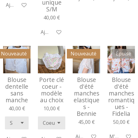
unique
Ajouter au panier
S/M
40,00 €
Ajouter au panier
Nouveauté
Nouveauté
Épuisé
Blouse
Porte clé
Blouse
Blouse
dentelle
coeur -
d'été
d'été
sans
modèle
manches
manches
manche
au choix
elastique
romantiq
s -
ues -
40,00 €
10,00 €
Bennie
Fidelia
45,00 €
50,00 €
Ajouter au panier
M'avertir si