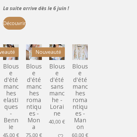
La suite arrive dès le 6 juin !
Découvrir
veauté
Nouveauté
Blous
Blous
Blous
Blous
e
e
e
e
d'été
d'été
d'été
d'été
manc
manc
sans
manc
hes
hes
manc
hes
elasti
roma
he -
roma
ques
ntiqu
Lorai
ntiqu
-
es -
ne
es -
Benn
Mon
Man
40,00 €
ie
a
on
45,00 €
75,00 €
60,00 €
Ajouter au panier