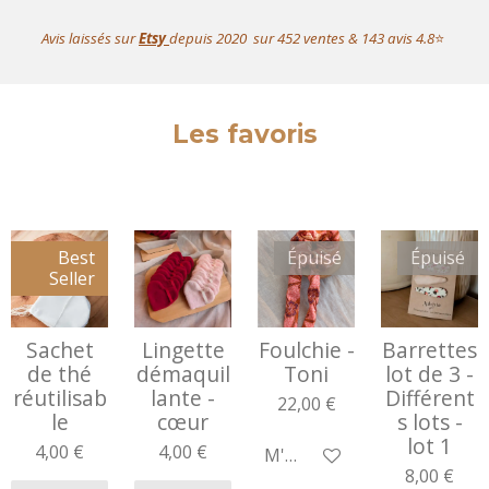
Avis laissés sur
Etsy
depuis 2020 sur 452 ventes & 143 avis 4.8
⭐️
Les favoris
Best
Épuisé
Épuisé
Seller
Sachet
Lingette
Foulchie -
Barrettes
de thé
démaquil
Toni
lot de 3 -
réutilisab
lante -
Différent
22,00 €
le
cœur
s lots -
lot 1
4,00 €
4,00 €
M'avertir si disponible
8,00 €