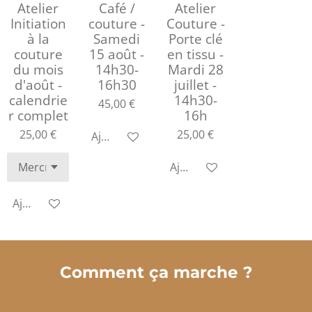
Atelier
Café /
Atelier
Initiation
couture -
Couture -
à la
Samedi
Porte clé
couture
15 août -
en tissu -
du mois
14h30-
Mardi 28
d'août -
16h30
juillet -
calendrie
14h30-
45,00 €
r complet
16h
25,00 €
25,00 €
Ajouter au panier
Ajouter au panier
Ajouter au panier
Comment ça marche ?