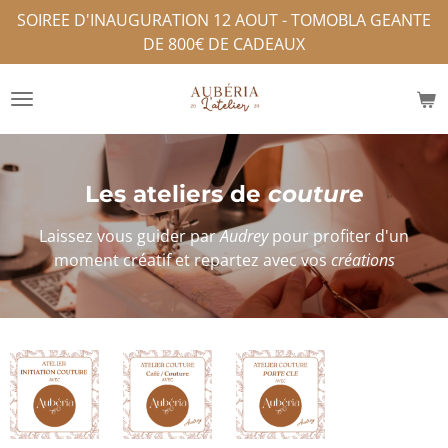
SOIREE D'INAUGURATION 12 AOUT - TOMOBLA GEANTE
Passer
DE 800€ DE CADEAUX
au
contenu
principal
Les ateliers de
couture
Laissez vous guider par
Audrey
pour profiter d'un
moment créatif et repartez avec vos
créations