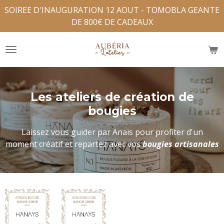
SOIREE D'INAUGURATION 12 AOUT - TOMOBLA GEANTE
Passer
DE 800€ DE CADEAUX
au
contenu
principal
Les ateliers de
création de
bougies
Laissez vous guider par Anaïs pour profiter d'un
moment créatif et repartez avec vos
bougies artisanales