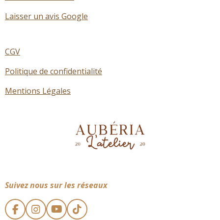
Laisser un avis Google
CGV
Politique de confidentialité
Mentions Légales
Suivez nous sur les réseaux
F
I
Y
T