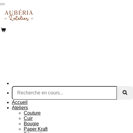
Passer
au
contenu
principal
Accueil
Ateliers
Couture
Cuir
Bougie
Paper Kraft