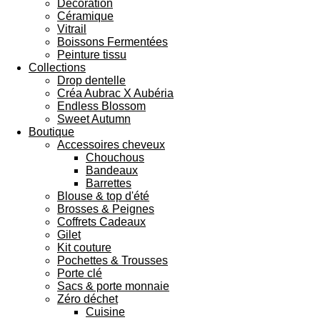
Décoration
Céramique
Vitrail
Boissons Fermentées
Peinture tissu
Collections
Drop dentelle
Créa Aubrac X Aubéria
Endless Blossom
Sweet Autumn
Boutique
Accessoires cheveux
Chouchous
Bandeaux
Barrettes
Blouse & top d'été
Brosses & Peignes
Coffrets Cadeaux
Gilet
Kit couture
Pochettes & Trousses
Porte clé
Sacs & porte monnaie
Zéro déchet
Cuisine