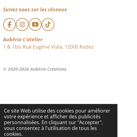
Suivez nous sur les réseaux
F
I
Y
T
a
n
o
i
c
s
u
k
Aubéria L'atelier
e
t
T
T
1 & 1bis Rue Eugène Viala, 12000 Rodez
b
a
u
o
o
g
b
k
o
r
e
k
a
© 2020-2026 Aubéria Créations
m
Ce site Web utilise des cookies pour améliorer
votre expérience et afficher des publicités
personnalisées. En cliquant sur "Accepter",
vous consentez à l'utilisation de tous les
cookies.