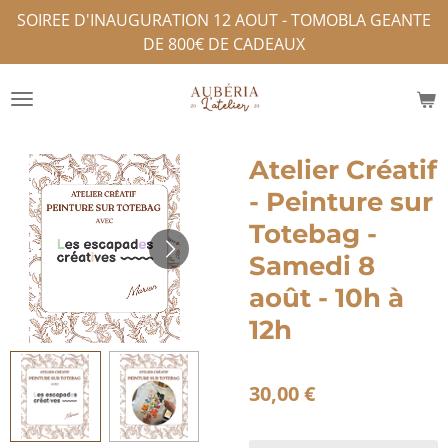
SOIREE D'INAUGURATION 12 AOUT - TOMOBLA GEANTE
Passer
DE 800€ DE CADEAUX
au
contenu
principal
Atelier Créatif
- Peinture sur
Totebag -
Samedi 8
août - 10h à
12h
30,00 €