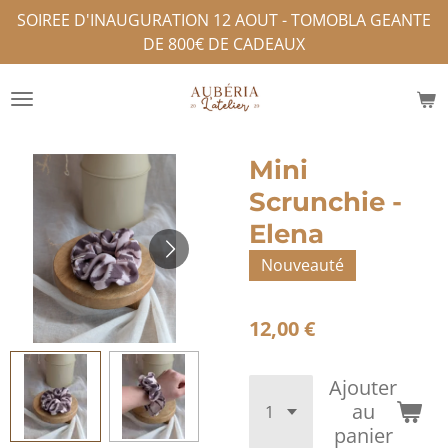
SOIREE D'INAUGURATION 12 AOUT - TOMOBLA GEANTE
Passer
DE 800€ DE CADEAUX
au
contenu
principal
Mini
Scrunchie -
Elena
Nouveauté
12,00 €
Ajouter
au
panier