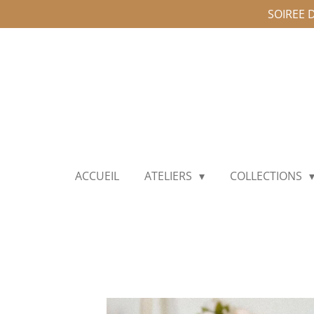
SOIREE 
Passer
au
contenu
principal
ACCUEIL
ATELIERS
COLLECTIONS